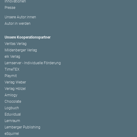
Innovationen
Presse
Unsere Autor:innen
Autor:in werden
Unsere Kooperationspartner
Veritas Verlag
Mildenberger Verlag
elk Verlag
Lernserver - Individuelle Förderung
TimeTEX
Playmit
Verlag Weber
Verlag Hölzel
Amlogy
Chocolate
Logbuch
Eduvidual
Lernraum
Lemberger Publishing
eSquirrel